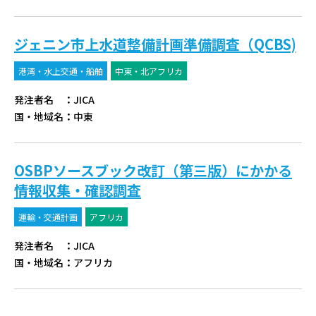
ジェニン市上水道整備計画準備調査（QCBS)
港湾・水上交通・船舶
中東・北アフリカ
発注者名
：
JICA
国・地域名
：
中東
OSBPソースブック改訂（第三版）にかかる
情報収集・確認調査
運輸・交通計画
アフリカ
発注者名
：
JICA
国・地域名
：
アフリカ