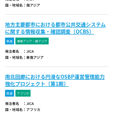
国・地域名
：
南アジア
地方主要都市における都市公共交通システム
に関する情報収集・確認調査（QCBS）
鉄道
東南アジア・南アジア
発注者名
：
JICA
国・地域名
：
東南アジア
南北回廊における円滑なOSBP運営管理能力
強化プロジェクト（第1期）
鉄道
アフリカ
発注者名
：
JICA
国・地域名
：
アフリカ