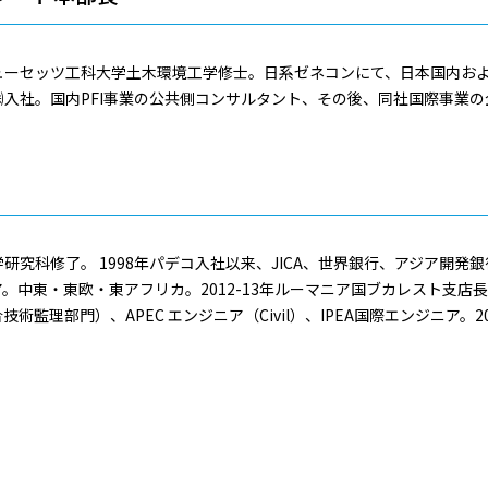
ューセッツ工科大学土木環境工学修士。日系ゼネコンにて、日本国内お
入社。国内PFI事業の公共側コンサルタント、その後、同社国際事業
研究科修了。 1998年パデコ入社以来、JICA、世界銀行、アジア開発
中東・東欧・東アフリカ。2012-13年ルーマニア国ブカレスト支店長。
監理部門）、APEC エンジニア（Civil）、IPEA国際エンジニア。2