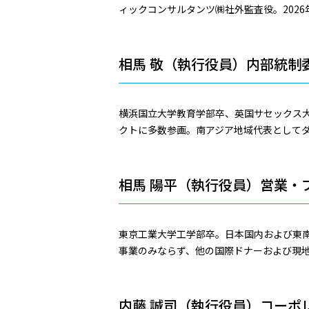
ィックコンサルタンツ㈱社外監査役。202
相馬 敬（執行役員）内部統制
横浜国立大学教育学部卒、英国サセックス
クトに多数参画。南アジア地域代表として
相馬 陽平（執行役員）営業・
東京工業大学工学部卒。日本国内および東南
事業のみならず、他の国際ドナーおよび現
内藤 誠司（執行役員）コーポ