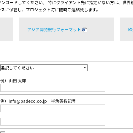
ンロードしてください。 特にクライアント先に指定がない方は、世界
ースに保管し、プロジェクト毎に随時ご連絡致します。
アジア開発銀行フォーマット
欧
例）山田 太郎
例）info@padeco.co.jp 半角英数記号