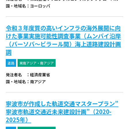
国・地域名
：
ヨーロッパ
令和３年度質の高いインフラの海外展開に向
けた事業実施可能性調査事業（ムンバイ沿岸
（バーソバ～ビラール間）海上道路建設計画
調
道路
東南アジア・南アジア
発注者名
：
経済産業省
国・地域名
：
南アジア
寧波市が作成した軌道交通マスタープラン”
寧波市軌道交通近未来建設計画”（2020-
2025年）