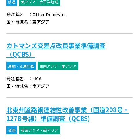
鉄道
東アジア・太平洋地域
発注者名
：
Other Domestic
国・地域名
：
東アジア
カトマンズ交差点改良事業準備調査
（QCBS）
運輸・交通計画
東南アジア・南アジア
発注者名
：
JICA
国・地域名
：
南アジア
北東州道路網連結性改善事業（国道208号・
127B号線）準備調査（QCBS)
道路
東南アジア・南アジア