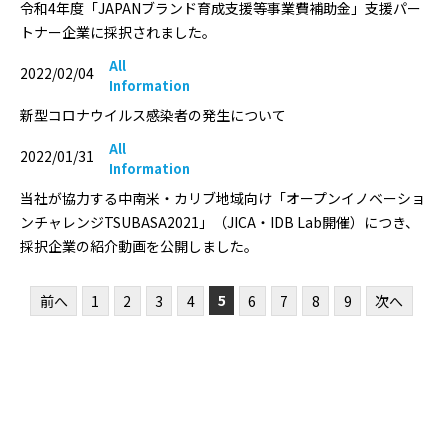
令和4年度「JAPANブランド育成支援等事業費補助金」支援パー
トナー企業に採択されました｡
All
2022/02/04
Information
新型コロナウイルス感染者の発生について
All
2022/01/31
Information
当社が協力する中南米・カリブ地域向け「オープンイノベーショ
ンチャレンジTSUBASA2021」（JICA・IDB Lab開催）につき、
採択企業の紹介動画を公開しました。
5
前へ
1
2
3
4
6
7
8
9
次へ