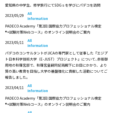
愛知県の中学生、修学旅行にてSDGｓを学びにパデコを訪問
All
2023/05/29
Information
PADECO Academy「第2回 国際協力プロフェッショナル検定
®+試験対策Webコース」のオンライン説明会のご案内
All
2023/05/11
Information
パデコのコンサルタントがJICAの専門家として従事した『エジプ
ト日本科学技術大学（E-JUST）プロジェクト』について､赤坂御
用地の秋篠宮邸で、秋篠宮皇嗣同妃両殿下にお目にかかり、より
質の高い教育を目指し大学の基盤強化に貢献した活動についてご
報告しました｡
All
2023/04/11
Information
PADECO Academy「第2回 国際協力プロフェッショナル検定
®+試験対策Webコース」のオンライン説明会のご案内
All