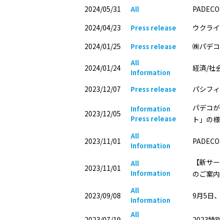
2024/05/31
PADE
All
2024/04/23
ウクライ
Press release
2024/01/25
㈱パデコ
Press release
All
2024/01/24
経済/社
Information
2023/12/07
パシフィ
Press release
パデコが
Information
2023/12/05
Press release
ト」の様
All
2023/11/01
PADE
Information
【新サー
All
2023/11/01
Information
のご案内
All
2023/09/08
9月5日
Information
All
2023/07/19
2023