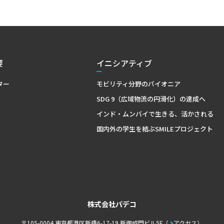
要
イニシアティブ
ター
モビリティ分野のパイオニア
SDG 9（広域物流の円滑化）の達成へ
インド・ムンバイで生きる、活かされる
国内外の学生を結ぶSMILEプロジェクト
株式会社パデコ
〒105-0004 東京都港区新橋6-17-19 新御成門ビル5F
アクセス