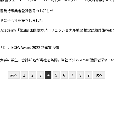
書発行事業者登録番号のお知らせ
ドに子会社を設立しました。
CO Academy「第2回 国際協力プロフェッショナル検定 検定試験対策
月）、ECFA Award 2022 功績賞 受賞
大学の学生、合計40名が当社を訪問。当社ビジネスへの理解を深めて
4
前へ
1
2
3
5
6
7
8
9
次へ