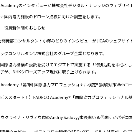
CO Academyのインタビューが株式会社デジタル・ナレッジのウェブ
ナ国内電力施設のドローン点検に向けた調査をします。
 役員新体制のおしらせ
会開発部コンサルタント小澤みどりのインタビューがJICAのウェブサイ
ックコンサルタンツ株式会社のグループ企業となります。
国際協力機構の委託を受けてエジプトで実施する「特別活動を中心とし
子が、NHKクローズアップ現代に取り上げられます。
CO Academy「第3回 国際協力プロフェッショナル検定®(試験対策We
ビススタート！】PADECO Academy®「国際協力プロフェッショ
、ウクライナ・リヴィウ市のAndriy Sadovyy市長率いる代表団がパデ
特別講義ウェビナー「ポストコロナ時代のSDGsグローバル人財育成」のご