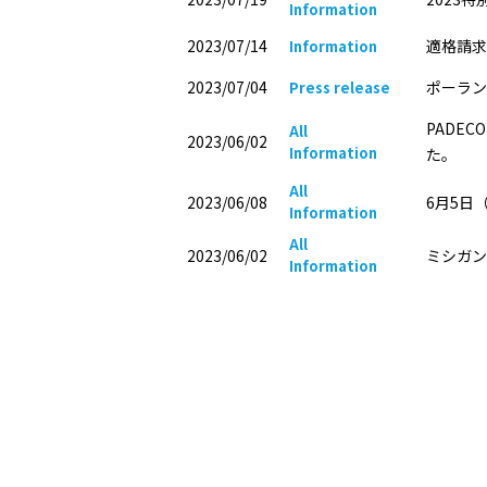
Information
2023/07/14
適格請求
Information
2023/07/04
ポーラン
Press release
PADE
All
2023/06/02
Information
た｡
All
2023/06/08
6月5日（
Information
All
2023/06/02
ミシガン
Information