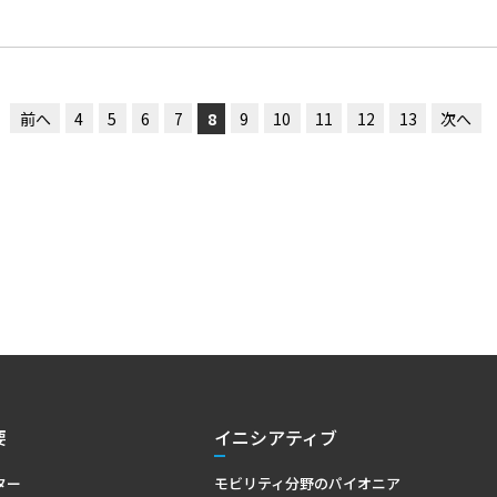
前へ
4
5
6
7
8
9
10
11
12
13
次へ
要
イニシアティブ
ター
モビリティ分野のパイオニア