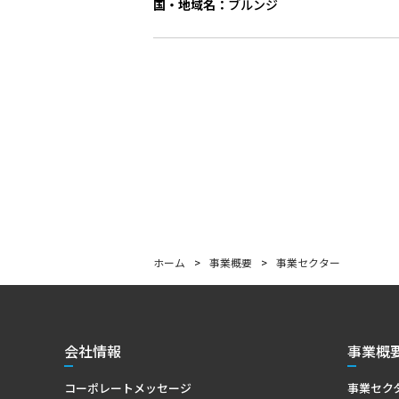
国・地域名
：
ブルンジ
ホーム
>
事業概要
>
事業セクター
会社情報
事業概
コーポレートメッセージ
事業セク