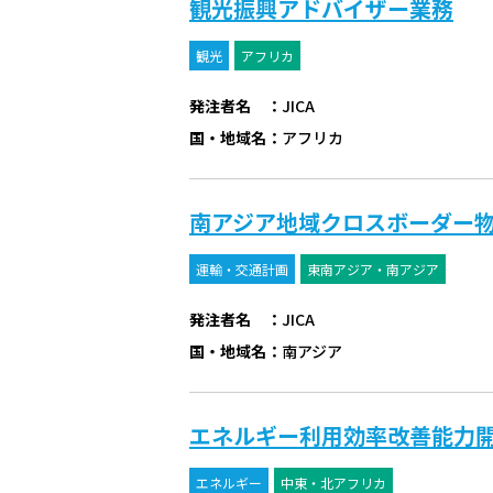
観光振興アドバイザー業務
観光
アフリカ
発注者名
：
JICA
国・地域名
：
アフリカ
南アジア地域クロスボーダー
運輸・交通計画
東南アジア・南アジア
発注者名
：
JICA
国・地域名
：
南アジア
エネルギー利用効率改善能力開発
エネルギー
中東・北アフリカ