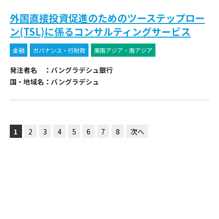
外国直接投資促進のためのツーステップロー
ン(TSL)に係るコンサルティングサービス
金融
ガバナンス・行財政
東南アジア・南アジア
発注者名
：
バングラデシュ銀行
国・地域名
：
バングラデシュ
1
2
3
4
5
6
7
8
次へ