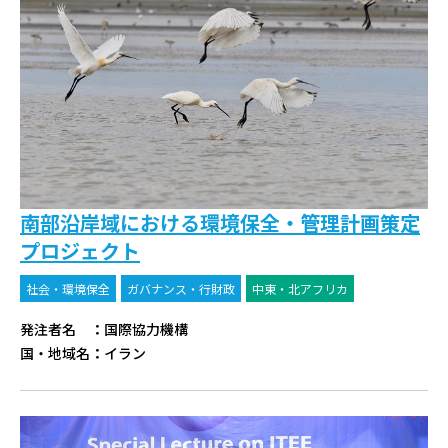
南部沿岸域における環境保全・管理計画策定
プロジェクト
社会・環境保全
ガバナンス・行財政
中東・北アフリカ
発注者名
：
国際協力機構
国・地域名
：
イラン