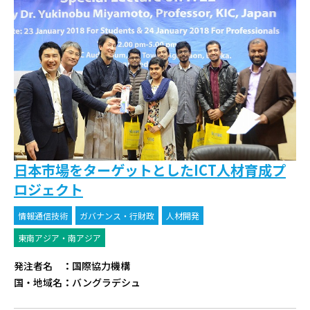
日本市場をターゲットとしたICT人材育成プ
ロジェクト
情報通信技術
ガバナンス・行財政
人材開発
東南アジア・南アジア
発注者名
：
国際協力機構
国・地域名
：
バングラデシュ