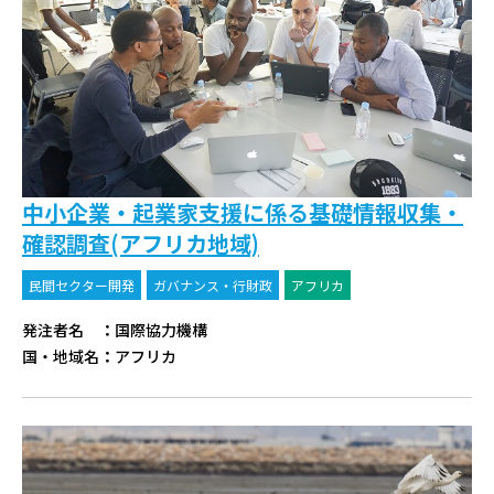
中小企業・起業家支援に係る基礎情報収集・
確認調査(アフリカ地域)
民間セクター開発
ガバナンス・行財政
アフリカ
発注者名
：
国際協力機構
国・地域名
：
アフリカ