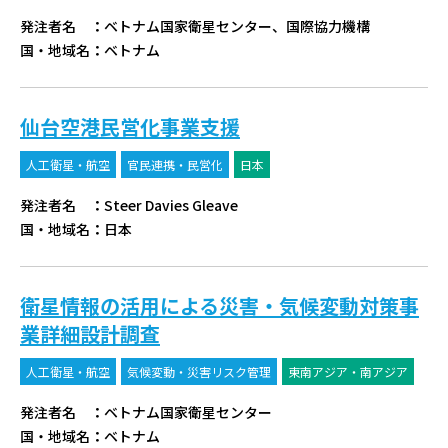
発注者名
：
ベトナム国家衛星センター、国際協力機構
国・地域名
：
ベトナム
仙台空港民営化事業支援
人工衛星・航空
官民連携・民営化
日本
発注者名
：
Steer Davies Gleave
国・地域名
：
日本
衛星情報の活用による災害・気候変動対策事
業詳細設計調査
人工衛星・航空
気候変動・災害リスク管理
東南アジア・南アジア
発注者名
：
ベトナム国家衛星センター
国・地域名
：
ベトナム