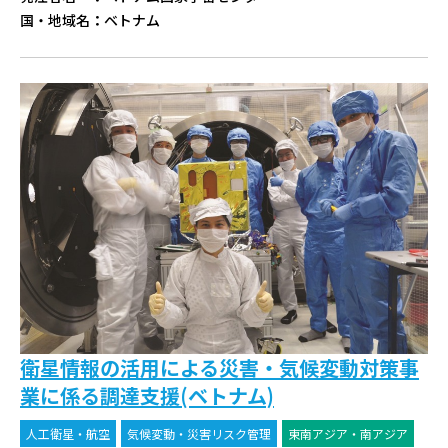
国・地域名
：
ベトナム
衛星情報の活用による災害・気候変動対策事
業に係る調達支援(ベトナム)
人工衛星・航空
気候変動・災害リスク管理
東南アジア・南アジア