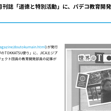
る月刊誌「道徳と特別活動」に、パデコ教育開
magazine/doutokumain.html
) が発行
OKKATSU便り」に、JICAエジプ
ジェクト団員の教育開発部員の記事が