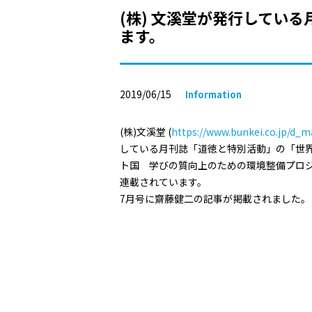
(株) 文溪堂が発行してい
ます。
2019/06/15
Information
(株)文溪堂 (
https://www.bunkei.co.jp/d_
している月刊誌「道徳と特別活動」の「世界のT
ト国 学びの質向上のための環境整備プロ
連載されています。
7月号に齋藤健二の記事が掲載されました。