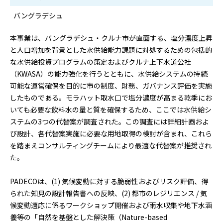
バングラデシュ
本事業は、バングラデシュ・クルナ市が直面する、塩分濃度上昇
と人口増加を背景とした水供給能力課題に対処するための包括的
な水供給投資プログラムの策定およびクルナ上下水道公社
（KWASA）の能力強化を行うとともに、水供給システムの持続
可能な運営確保を目的に市の制度、財務、ガバナンス評価を実施
したものである。モラハット取水口で塩分濃度が高まる乾季にお
いても必要な飲料水の量と質を確保するため、ここでは水供給シ
ステムの3つの代替案が調査された。この調査には詳細計画およ
び設計、各代替案実施に必要な用地取得の検討が含まれ、これら
を踏まえコンサルティングチームにより最適な代替案が推奨され
た。
PADECOは、(1) 気候変動に対する脆弱性およびリスク評価、得
られた知見の設計報告書への反映、(2) 都市のレジリエンス / 気
候変動適応に係るワークショップ開催および雨水収集や地下水涵
養等の「自然を基盤とした解決策（Nature-based