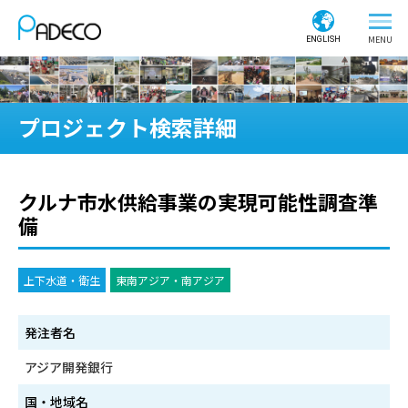
ENGLISH
プロジェクト検索詳細
クルナ市水供給事業の実現可能性調査準
備
上下水道・衛生
東南アジア・南アジア
発注者名
アジア開発銀行
国・地域名