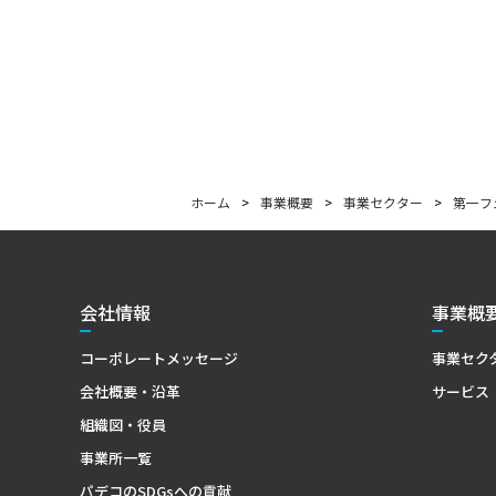
ホーム
>
事業概要
>
事業セクター
>
第一フ
会社情報
事業概
コーポレートメッセージ
事業セク
会社概要・沿革
サービス
組織図・役員
事業所一覧
パデコのSDGsへの貢献