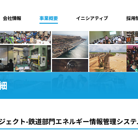
会社情報
事業概要
イニシアティブ
採用
細
ロジェクト-鉄道部門エネルギー情報管理シス