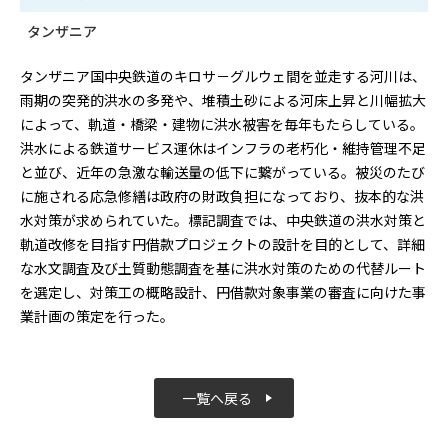
タンザニア
タンザニア国中央鉄道のキロサ－グルウェ間を並走する河川は、
雨期の突発的洪水の多発や、堆積土砂による河床上昇と川幅拡大
によって、軌道・橋梁・建物に洪水被害を毎年もたらしている。
洪水による鉄道サービス運休はインフラの老朽化・維持管理不足
と並び、近年の急激な輸送量の低下に繋がっている。被災のたび
に施される応急修繕は政府の財政負担になっており、抜本的な洪
水対策が求められていた。標記調査では、中央鉄道の洪水対策と
軌道改修を目指す円借款プロジェクトの設計を目的として、詳細
な水文調査及び土質動態調査を基に洪水対策のための代替ルート
を選定し、対策工の概略設計、円借款対象事業の審査に向けた事
業計画の策定を行った。
一覧へ戻る