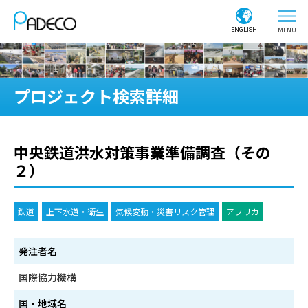
ENGLISH
プロジェクト検索詳細
中央鉄道洪水対策事業準備調査（その
２）
鉄道
上下水道・衛生
気候変動・災害リスク管理
アフリカ
発注者名
国際協力機構
国・地域名