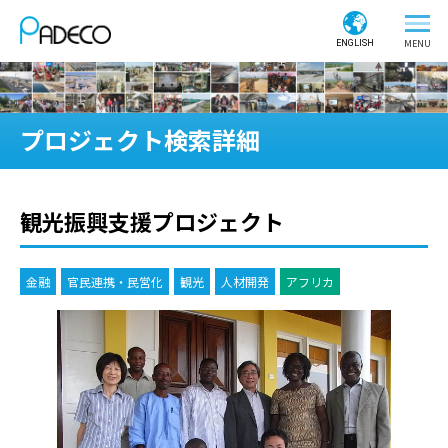
ENGLISH
プロジェクト検索詳細
観光振興支援プロジェクト
金融
官民連携・民営化
観光
人材開発
アフリカ