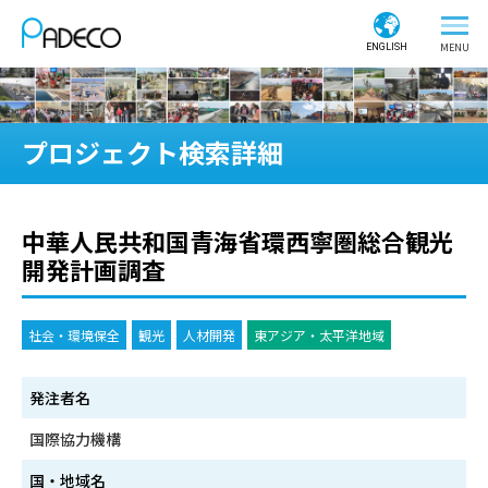
ENGLISH
プロジェクト検索詳細
中華人民共和国青海省環西寧圏総合観光
開発計画調査
社会・環境保全
観光
人材開発
東アジア・太平洋地域
発注者名
国際協力機構
国・地域名