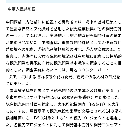
中華人民共和国
中国西部（内陸部）に位置する青海省では、将来の基幹産業とし
て豊富な自然と文化資源を活用した観光産業振興が省の開発方針
の一つとして掲げられ、実際的かつ総合的な観光開発計画の策定
が求められていた。本調査は、重要な開発課題として①脆弱な自
然環境への配慮、②観光産業振興策の強化、③人材育成の3点に
留意し、青海省における生態環境及び社会環境に配慮した持続的
な観光開発の実現に向けた観光開発基本戦略を策定することを目
的とした。調査実施にあたっては、現地カウンターパート
（C/P）に対する技術移転や能力開発、観光に係る人材の育成を
特に重視した。
青海省全域を対象とする観光開発の基本戦略及び環西寧圏（西
寧市を中心とする半径約150kmの環西寧旅遊区）を対象とした
総合観光開発計画を策定し、実現可能性調査（F/S調査）を実施
した。また、環西寧圏で観光施設の集積が必要とされる14の優先
候補地区から、F/Sの対象とする3つの優先プロジェクトを選定し
た。各優先プロジェクトに対して開発基本方針や開発コンセプト