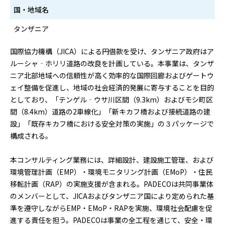
国・地域名
タンザニア
国際協力機構（JICA）による円借款を受け、タンザニア政府はア
ルーシャ‐ホリリ道路の改良を計画している。本事業は、タンザ
ニア北部地域への信頼性が高く効率的な国際回廊およびゲートウ
ェイ整備を促進し、地域の社会経済的発展に寄与することを目的
としており、「テンゲル‐ウサ川区間（9.3km）およびモシ町区
間（8.4km）道路の2車線化」「新キカフ橋および接続道路の建
設」「既存キカフ橋における安全対策の実施」の３パッケージで
構成される。
本コンサルティング業務には、詳細設計、建設施工管理、および
環境管理計画（EMP）・環境モニタリング計画（EMoP）・住民
移転計画（RAP）の実施支援が含まれる。PADECOは共同事業体
のメンバーとして、JICAおよびタンザニア国により定められた基
準を遵守しながらEMP・EMoP・RAPを実施、環境社会配慮を促
進する責任を担う。PADECOは事業の全工程を通じて、安全・環