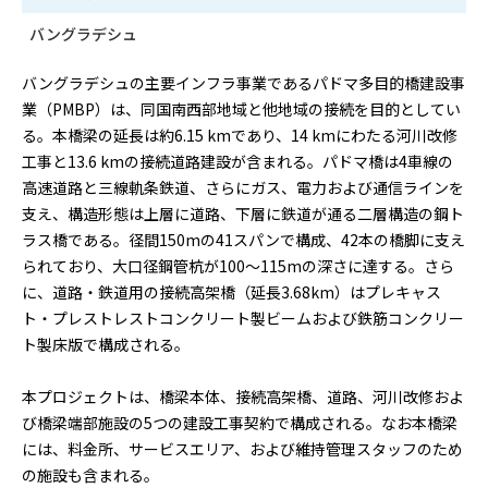
バングラデシュ
バングラデシュの主要インフラ事業であるパドマ多目的橋建設事
業（PMBP）は、同国南西部地域と他地域の接続を目的としてい
る。本橋梁の延長は約6.15 kmであり、14 kmにわたる河川改修
工事と13.6 kmの接続道路建設が含まれる。パドマ橋は4車線の
高速道路と三線軌条鉄道、さらにガス、電力および通信ラインを
支え、構造形態は上層に道路、下層に鉄道が通る二層構造の鋼ト
ラス橋である。径間150mの41スパンで構成、42本の橋脚に支え
られており、大口径鋼管杭が100～115mの深さに達する。さら
に、道路・鉄道用の接続高架橋（延長3.68km）はプレキャス
ト・プレストレストコンクリート製ビームおよび鉄筋コンクリー
ト製床版で構成される。
本プロジェクトは、橋梁本体、接続高架橋、道路、河川改修およ
び橋梁端部施設の5つの建設工事契約で構成される。なお本橋梁
には、料金所、サービスエリア、および維持管理スタッフのため
の施設も含まれる。