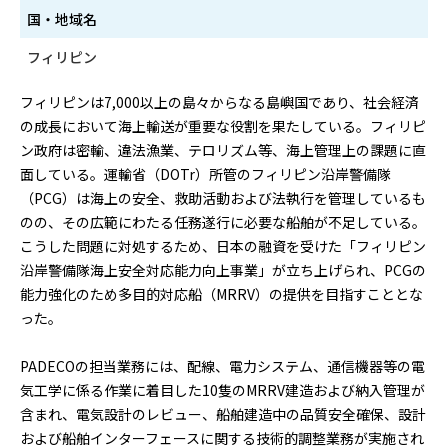
国・地域名
フィリピン
フィリピンは7,000以上の島々からなる島嶼国であり、社会経済
の成長において海上輸送が重要な役割を果たしている。フィリピ
ン政府は密輸、違法漁業、テロリズム等、海上管理上の課題に直
面している。運輸省（DOTr）所管のフィリピン沿岸警備隊
（PCG）は海上の安全、救助活動および法執行を管理しているも
のの、その広範にわたる任務遂行に必要な船舶が不足している。
こうした問題に対処するため、日本の融資を受けた「フィリピン
沿岸警備隊海上安全対応能力向上事業」が立ち上げられ、PCGの
能力強化のため多目的対応船（MRRV）の提供を目指すこととな
った。
PADECOの担当業務には、配線、電力システム、通信機器等の電
気工学に係る作業に着目した10隻のMRRV建造および納入管理が
含まれ、電気設計のレビュー、船舶建造中の品質安全確保、設計
および船舶インターフェースに関する技術的調整業務が実施され