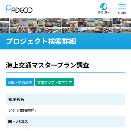
ENGLISH
プロジェクト検索詳細
海上交通マスタープラン調査
運輸・交通計画
東南アジア・南アジア
発注者名
アジア開発銀行
国・地域名