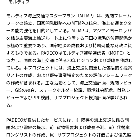
モルディブ
モルディブ海上交通マスタープラン（MTMP）は、規制フレーム
ワークの確立、国家開発戦略へのMTMPの統合、海上交通セクタ
ーの能力強化を目的としている。MTMPは、アジアとヨーロッパ
を結ぶ主要海上輸送ルート上に位置する同国の戦略的位置関係か
ら極めて重要であり、国家経済の成長および持続可能な財政に資
するものである。PADECOはモルディブ運輸通信省（MOTC）と
協力し、同国の海上交通に係る20年ビジョンおよび戦略を作成し
ている。本プロジェクトには、海上交通に関連した包括的な提案
リストの作成、および優先事業特定のための評価フレームワーク
の作成が含まれる。主な活動として、海上交通計画、規制レビュ
ー、GISの統合、ステークホルダー協議、環境社会配慮、財務レ
ビューおよびPPP検討、サブプロジェクト投資計画が挙げられ
る。
PADECOが提供したサービスには、i）既存の海上交通に係る問
題および需給の提示、ii）貨物需要および成長予測、iii）代替案
ロングリストの作成、iv）サブプロジェクトの評価および優先度