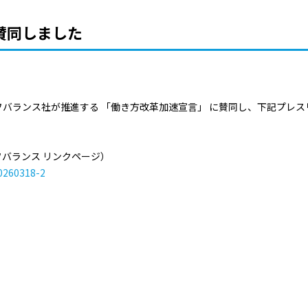
賛同しました
バランス社が推進する 「働き方改革加速宣言」 に賛同し、下記プレ
バランス リンクページ）
20260318-2