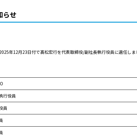
知らせ
、2025年12月23日付で髙松宏行を代表取締役/副社長執行役員に選任
O
執行役員
役員
員
員